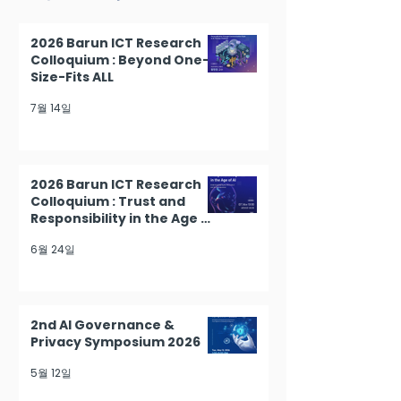
2026 Barun ICT Research
Colloquium : Beyond One-
Size-Fits ALL
7월 14일
2026 Barun ICT Research
Colloquium : Trust and
Responsibility in the Age of
AI
6월 24일
2nd AI Governance &
Privacy Symposium 2026
5월 12일