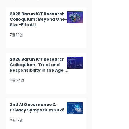
2026 Barun ICT Research
Colloquium : Beyond One-
Size-Fits ALL
7월 14일
2026 Barun ICT Research
Colloquium : Trust and
Responsibility in the Age of
AI
6월 24일
2nd AI Governance &
Privacy Symposium 2026
5월 12일