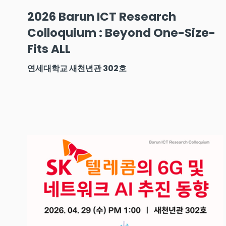
2026 Barun ICT Research
Colloquium : Beyond One-Size-
Fits ALL
연세대학교 새천년관 302호