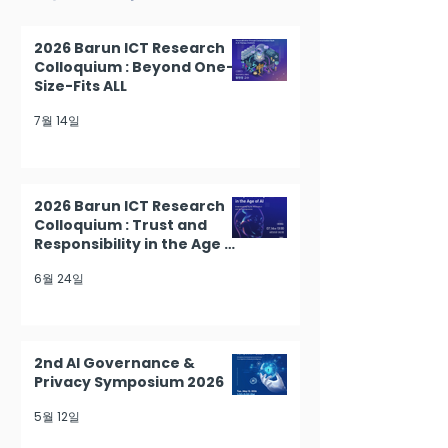
2026 Barun ICT Research
Colloquium : Beyond One-
Size-Fits ALL
7월 14일
2026 Barun ICT Research
Colloquium : Trust and
Responsibility in the Age of
AI
6월 24일
2nd AI Governance &
Privacy Symposium 2026
5월 12일