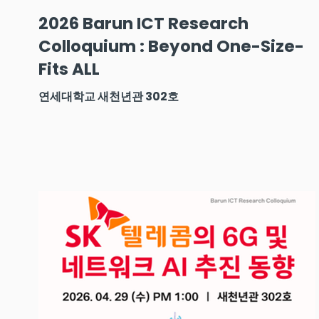
2026 Barun ICT Research
Colloquium : Beyond One-Size-
Fits ALL
연세대학교 새천년관 302호