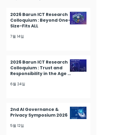
2026 Barun ICT Research
Colloquium : Beyond One-
Size-Fits ALL
7월 14일
2026 Barun ICT Research
Colloquium : Trust and
Responsibility in the Age of
AI
6월 24일
2nd AI Governance &
Privacy Symposium 2026
5월 12일